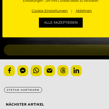
Einstellungen“, um Ihre Cookies selbst zu verwalten.
Kostenlose Membership (empfohlen)
Voller und kostenloser Zugang zu allen Artikeln, Vide
Cookie-Einstellungen
Ablehnen
und ohne Bullshit. Die Newsletter-Einwilligung kann 
ALLE AKZEPTIEREN
Basic-Registrierung
Mit der Basic-Registrierung habe ich KEINEN Zugang zu 
Bewerber, nutzen.
STEFAN HARTMANN
NÄCHSTER ARTIKEL