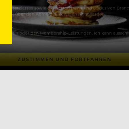
os & Masterclasses sowie die besten News und exklusiven Branc
jederzeit über den Abmeldelink widerrufen werden.
Artikeln oder den Membership-Leistungen. Ich kann ausschließ
ZUSTIMMEN UND FORTFAHREN