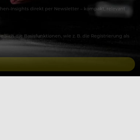
hen-Insights direkt per Newsletter – kompakt, relevant
lich die Basisfunktionen, wie z. B. die Registrierung als