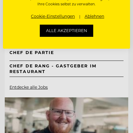
TOP ARBEITGEBER
Ihre Cookies selbst zu verwalten.
Mountain Resort Feuerberg
Cookie-Einstellungen
Ablehnen
ALLE AKZEPTIEREN
9551 Bodensdorf, Ossiacher See, Österreich
CHEF DE PARTIE
CHEF DE RANG - GASTGEBER IM
RESTAURANT
Entdecke alle Jobs