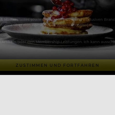
os & Masterclasses sowie die besten News und exklusiven Branc
jederzeit über den Abmeldelink widerrufen werden.
Artikeln oder den Membership-Leistungen. Ich kann ausschließ
ZUSTIMMEN UND FORTFAHREN