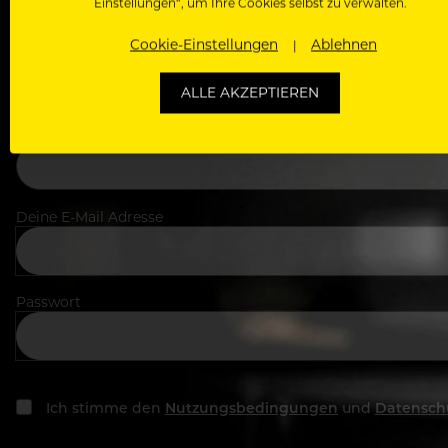
Einstellungen“, um Ihre Cookies selbst zu verwalten.
Cookie-Einstellungen
Ablehnen
Dein Vorname
ALLE AKZEPTIEREN
In welchem Bereich arbeitest du
Deine E-Mail Adresse
Passwort
Ich stimme den
Nutzungsbedingungen
und
Datensch