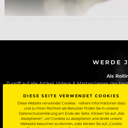
JOSEF FLOH GILT HEUTE ALS NACHHALTIGKEITS-PIONIER. D
WERDE J
Als Roll
Zugriff auf alle Artikel, Videos & Masterclasses der b
DIESE SEITE VERWENDET COOKIES
Diese Website verwendet Cookies - nähere Informationen dazu
und zu Ihren Rechten als Benutzer finden Sie in unserer
Datenschutzerklärung am Ende der Seite. Klicken Sie auf „Alle
Akzeptieren“, um Cookies zu akzeptieren und direkt unsere
Webseite besuchen zu können, oder klicken Sie auf „Cookie-