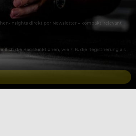
hen-Insights direkt per Newsletter – kompakt, relevant
lich die Basisfunktionen, wie z. B. die Registrierung als