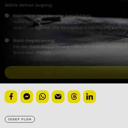
Wähle deinen Zugang:
Kostenlose Membership (empfohlen)
Voller und kostenloser Zugang zu allen Artikeln, Vide
und ohne Bullshit. Die Newsletter-Einwilligung kann 
Basic-Registrierung
Mit der Basic-Registrierung habe ich KEINEN Zugang zu 
Bewerber, nutzen.
JOSEF FLOH