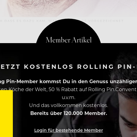
OCH DASS ES DAZU KAM, WAR KEINESWEGS VORGEZEICHNET
ETZT KOSTENLOS ROLLING PIN
ing Pin-Member kommst Du in den Genuss unzähliger 
esten Köche der Welt, 50 % Rabatt auf Rolling Pin.Conven
u.v.m.
Und das vollkommen kostenlos.
Bereits über 120.000 Member.
Login für bestehende Member