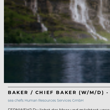
BAKER / CHIEF BAKER (W/M/D) -
sea chefs Human Resources Services GmbH
FERNWEH? Du liebst das Meer und möchtest unsere