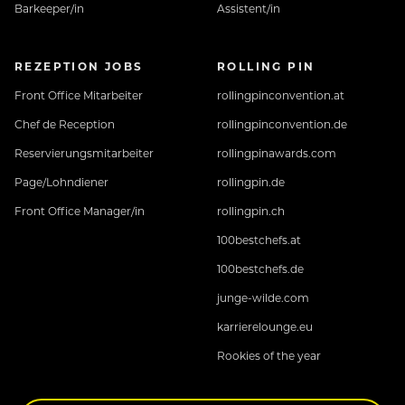
Barkeeper/in
Assistent/in
REZEPTION JOBS
ROLLING PIN
Front Office Mitarbeiter
rollingpinconvention.at
Chef de Reception
rollingpinconvention.de
Reservierungsmitarbeiter
rollingpinawards.com
Page/Lohndiener
rollingpin.de
Front Office Manager/in
rollingpin.ch
100bestchefs.at
100bestchefs.de
junge-wilde.com
karrierelounge.eu
Rookies of the year