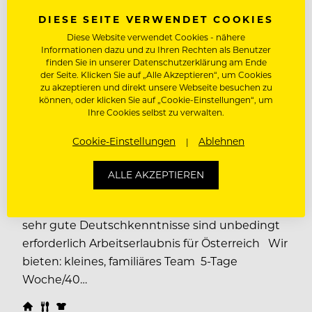
DIESE SEITE VERWENDET COOKIES
Diese Website verwendet Cookies - nähere
Informationen dazu und zu Ihren Rechten als Benutzer
finden Sie in unserer Datenschutzerklärung am Ende
COMMIS DE SERVICE (M/W/D)
der Seite. Klicken Sie auf „Alle Akzeptieren“, um Cookies
zu akzeptieren und direkt unsere Webseite besuchen zu
Aktivhotel Weißer Hirsch
können, oder klicken Sie auf „Cookie-Einstellungen“, um
Ihre Cookies selbst zu verwalten.
Für unser 4-Sterne Hotel, das AKTIVHOTEL
Weisser Hirsch im Herzen Österreichs in
Cookie-Einstellungen
Ablehnen
Mariazell/Steiermark (50 Zimmer, Restaurant für
120 Personen und à la carte Stube für 25
ALLE AKZEPTIEREN
Personen) suchen wir ab sofort Commis de
service (m/w/d) Erfahrung in diesen Positionen
sehr gute Deutschkenntnisse sind unbedingt
erforderlich Arbeitserlaubnis für Österreich Wir
bieten: kleines, familiäres Team 5-Tage
Woche/40…