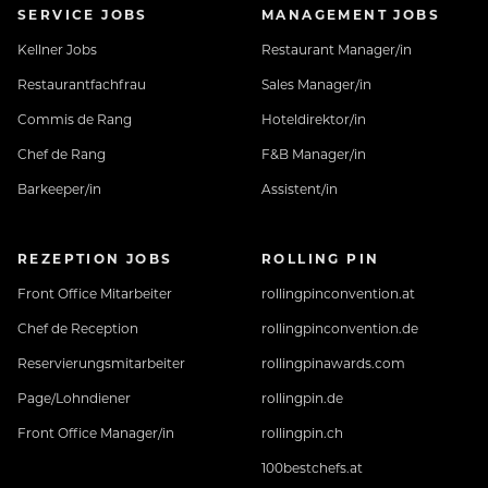
SERVICE JOBS
MANAGEMENT JOBS
Kellner Jobs
Restaurant Manager/in
Restaurantfachfrau
Sales Manager/in
Commis de Rang
Hoteldirektor/in
Chef de Rang
F&B Manager/in
Barkeeper/in
Assistent/in
REZEPTION JOBS
ROLLING PIN
Front Office Mitarbeiter
rollingpinconvention.at
Chef de Reception
rollingpinconvention.de
Reservierungsmitarbeiter
rollingpinawards.com
Page/Lohndiener
rollingpin.de
Front Office Manager/in
rollingpin.ch
100bestchefs.at