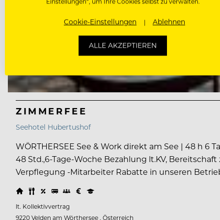
Einstellungen“, um Ihre Cookies selbst zu verwalten.
Cookie-Einstellungen
Ablehnen
ALLE AKZEPTIEREN
ZIMMERFEE
Seehotel Hubertushof
WÖRTHERSEE See & Work direkt am See | 48 h 6 Ta
48 Std.,6-Tage-Woche Bezahlung lt.KV, Bereitschaft
Verpflegung -Mitarbeiter Rabatte in unseren Betrieb
lt. Kollektivvertrag
9220 Velden am Wörthersee , Österreich