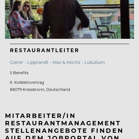
RESTAURANTLEITER
Gierer - Lipprandt - Max & Moritz - Lukullum
5 Benefits
lt. Kollektivvertrag
88079 Kressbronn, Deutschland
MITARBEITER/IN
RESTAURANTMANAGEMENT
STELLENANGEBOTE FINDEN
AUF DEM JOBPORTAL VON