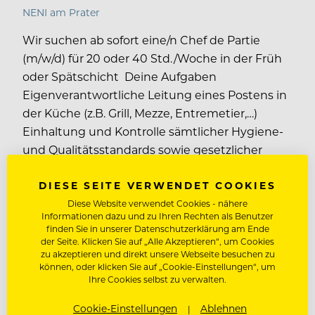
NENI am Prater
Wir suchen ab sofort eine/n Chef de Partie
(m/w/d) für 20 oder 40 Std./Woche in der Früh
oder Spätschicht Deine Aufgaben
Eigenverantwortliche Leitung eines Postens in
der Küche (z.B. Grill, Mezze, Entremetier,…)
Einhaltung und Kontrolle sämtlicher Hygiene-
und Qualitätsstandards sowie gesetzlicher
Vorgaben Zusammenarbeit mit dem
DIESE SEITE VERWENDET COOKIES
Küchenchef und anderen Postenchefs zur
Gewährleistung eines reibungslosen Ablaufs
Diese Website verwendet Cookies - nähere
Informationen dazu und zu Ihren Rechten als Benutzer
Verantwortungsvoller…
finden Sie in unserer Datenschutzerklärung am Ende
der Seite. Klicken Sie auf „Alle Akzeptieren“, um Cookies
zu akzeptieren und direkt unsere Webseite besuchen zu
können, oder klicken Sie auf „Cookie-Einstellungen“, um
Bis zu € 3.000,00 brutto pro Monat
Ihre Cookies selbst zu verwalten.
1020 Wien, Österreich
Cookie-Einstellungen
Ablehnen