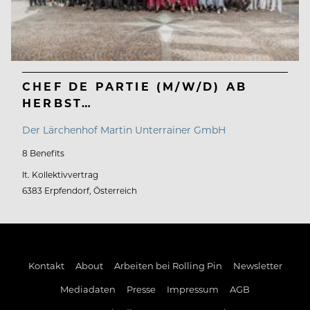
CHEF DE PARTIE (M/W/D) AB
HERBST…
Der Lärchenhof Martin Unterrainer GmbH
8 Benefits
lt. Kollektivvertrag
6383 Erpfendorf, Österreich
Kontakt
About
Arbeiten bei Rolling Pin
Newsletter
Mediadaten
Presse
Impressum
AGB