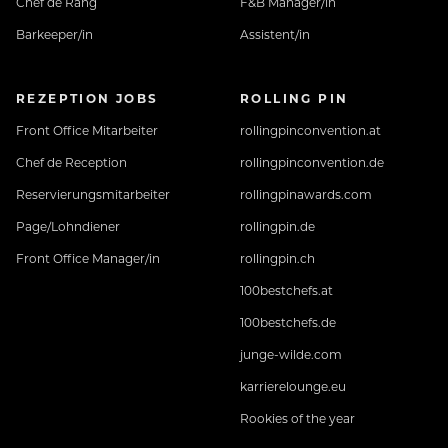
Chef de Rang
F&B Manager/in
Barkeeper/in
Assistent/in
REZEPTION JOBS
ROLLING PIN
Front Office Mitarbeiter
rollingpinconvention.at
Chef de Reception
rollingpinconvention.de
Reservierungsmitarbeiter
rollingpinawards.com
Page/Lohndiener
rollingpin.de
Front Office Manager/in
rollingpin.ch
100bestchefs.at
100bestchefs.de
junge-wilde.com
karrierelounge.eu
Rookies of the year