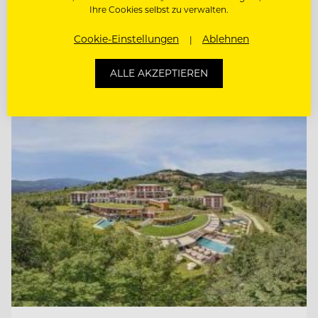
KÜCHENCHEF MÖWENBRÄU (M/W/D)
Ihre Cookies selbst zu verwalten.
Cookie-Einstellungen
Ablehnen
KÜCHENCHEF AMERICAN DINER (M/W/D)
ALLE AKZEPTIEREN
Entdecke alle Jobs