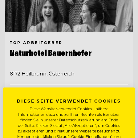
TOP ARBEITGEBER
Naturhotel Bauernhofer
8172 Heilbrunn, Österreich
RESTAURANTLEITUNG STELLVERTRETUNG
DIESE SEITE VERWENDET COOKIES
ETAGENFACHFRAU/-MANN LEITUNG
Diese Website verwendet Cookies - nähere
STELLVERTRETUNG (M/W/D)
Informationen dazu und zu Ihren Rechten als Benutzer
finden Sie in unserer Datenschutzerklärung am Ende
der Seite. Klicken Sie auf „Alle Akzeptieren“, um Cookies
Entdecke alle Jobs
zu akzeptieren und direkt unsere Webseite besuchen zu
können, oder klicken Sie auf „Cookie-Einstellungen“, um