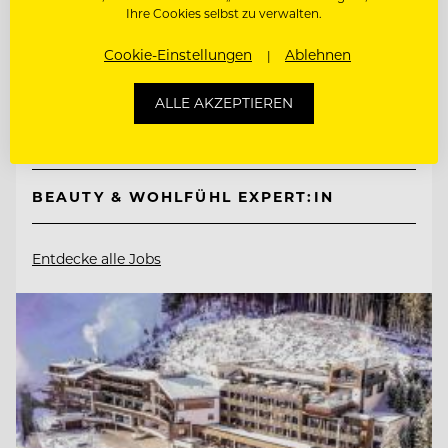
Mountain Resort Feuerberg
Ihre Cookies selbst zu verwalten.
Cookie-Einstellungen
Ablehnen
9551 Bodensdorf, Ossiacher See, Österreich
ALLE AKZEPTIEREN
CHEF DE PARTIE
BEAUTY & WOHLFÜHL EXPERT:IN
Entdecke alle Jobs