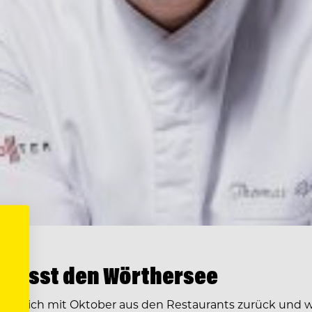
rlässt den Wörthersee
zieht sich mit Oktober aus den Restaurants zurück und