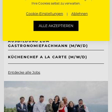
TOP ARBEITGEBER
Ihre Cookies selbst zu verwalten.
Jungbrunn - Der Gutzeitort
Cookie-Einstellungen
Ablehnen
ALLE AKZEPTIEREN
6675 Tannheim/Tirol, Österreich
AUSBILDUNG ZUM
GASTRONOMIEFACHMANN (M/W/D)
KÜCHENCHEF A LA CARTE (M/W/D)
Entdecke alle Jobs