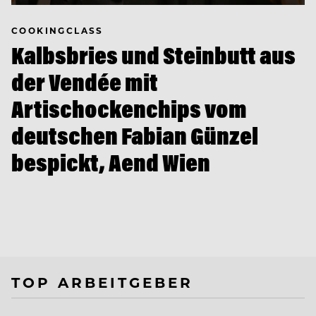
COOKINGCLASS
Kalbsbries und Steinbutt aus
der Vendée mit
Artischockenchips vom
deutschen Fabian Günzel
bespickt, Aend Wien
TOP ARBEITGEBER