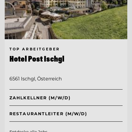
TOP ARBEITGEBER
Hotel Post Ischgl
6561 Ischgl, Österreich
ZAHLKELLNER (M/W/D)
RESTAURANTLEITER (M/W/D)
Entdecke alle Jobs