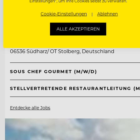
Einstellungen“, um Ihre Cookies selbst zu verwalten.
Cookie-Einstellungen
Ablehnen
TOP ARBEITGEBER
Ritter von Kempski Privathotels & Re
ALLE AKZEPTIEREN
06536 Südharz/ OT Stolberg, Deutschland
SOUS CHEF GOURMET (M/W/D)
STELLVERTRETENDE RESTAURANTLEITUNG (M
Entdecke alle Jobs