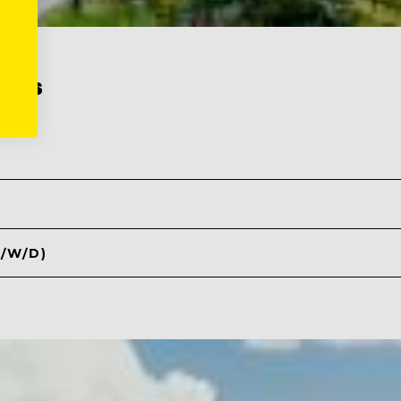
sorts
/W/D)