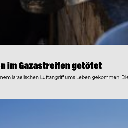
en im Gazastreifen getötet
einem israelischen Luftangriff ums Leben gekommen. Die A