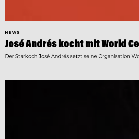
NEWS
José Andrés kocht mit World Ce
Der Starkoch José Andrés setzt seine Organisation Wo