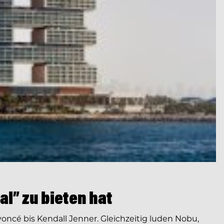
al” zu bieten hat
cé bis Kendall Jenner. Gleichzeitig luden Nobu,