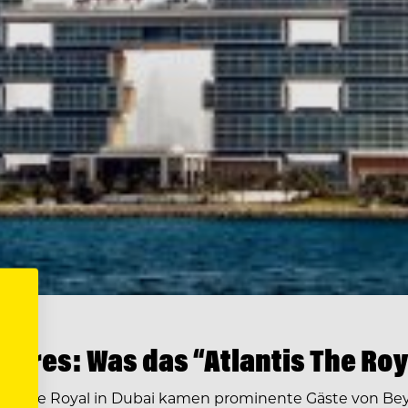
ahres: Was das “Atlantis The Roy
s The Royal in Dubai kamen prominente Gäste von Beyon