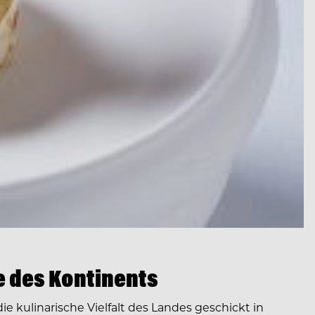
e des Kontinents
ie kulinarische Vielfalt des Landes geschickt in