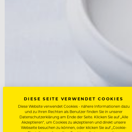
DIESE SEITE VERWENDET COOKIES
FOOD-KNOW-HOW
Diese Website verwendet Cookies - nähere Informationen dazu
und zu Ihren Rechten als Benutzer finden Sie in unserer
Inspiration Tour: Cape Town – 
Datenschutzerklärung am Ende der Seite. Klicken Sie auf „Alle
Akzeptieren“, um Cookies zu akzeptieren und direkt unsere
Webseite besuchen zu können, oder klicken Sie auf „Cookie-
Während die Spitzengastronomie weltweit in einer Identi