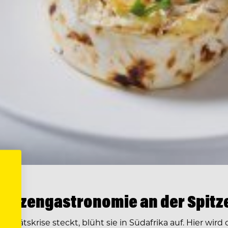
Spitzengastronomie an der Spitz
tätskrise steckt, blüht sie in Südafrika auf. Hier wird d