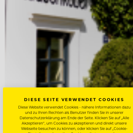
DIESE SEITE VERWENDET COOKIES
Diese Website verwendet Cookies - nähere Informationen dazu
und zu Ihren Rechten als Benutzer finden Sie in unserer
Datenschutzerklärung am Ende der Seite. Klicken Sie auf „Alle
Akzeptieren“, um Cookies zu akzeptieren und direkt unsere
Webseite besuchen zu können, oder klicken Sie auf „Cookie-