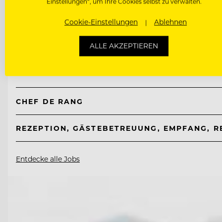
Einstellungen“, um Ihre Cookies selbst zu verwalten.
TOP ARBEITGEBER
Cookie-Einstellungen
Ablehnen
Taubenkobel
ALLE AKZEPTIEREN
7081 Schützen bei Wien am Neusiedlersee, Österre
CHEF DE RANG
REZEPTION, GÄSTEBETREUUNG, EMPFANG, R
Entdecke alle Jobs