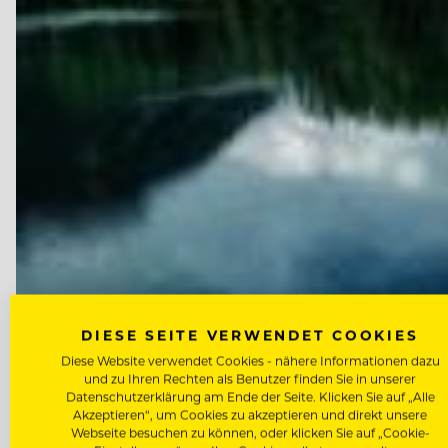
DIESE SEITE VERWENDET COOKIES
Diese Website verwendet Cookies - nähere Informationen dazu
und zu Ihren Rechten als Benutzer finden Sie in unserer
Datenschutzerklärung am Ende der Seite. Klicken Sie auf „Alle
Akzeptieren“, um Cookies zu akzeptieren und direkt unsere
Webseite besuchen zu können, oder klicken Sie auf „Cookie-