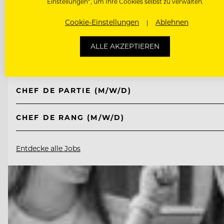
Einstellungen“, um Ihre Cookies selbst zu verwalten.
TOP ARBEITGEBER
Jungbrunn - Der Gutzeitort
Cookie-Einstellungen
Ablehnen
ALLE AKZEPTIEREN
6675 Tannheim/Tirol, Österreich
CHEF DE PARTIE (M/W/D)
CHEF DE RANG (M/W/D)
Entdecke alle Jobs