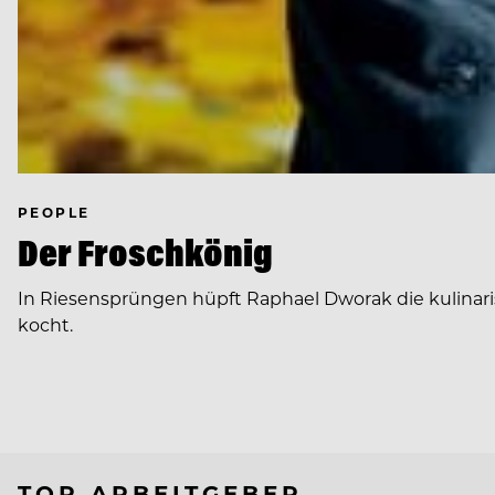
PEOPLE
Der Froschkönig
In Riesensprüngen hüpft Raphael Dworak die kulinar
kocht.
TOP ARBEITGEBER