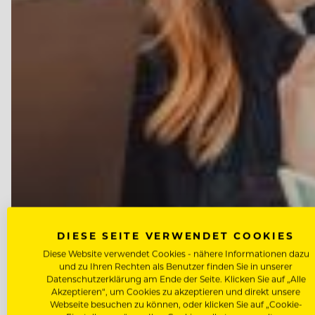
DIESE SEITE VERWENDET COOKIES
Diese Website verwendet Cookies - nähere Informationen dazu
und zu Ihren Rechten als Benutzer finden Sie in unserer
Datenschutzerklärung am Ende der Seite. Klicken Sie auf „Alle
Akzeptieren“, um Cookies zu akzeptieren und direkt unsere
Webseite besuchen zu können, oder klicken Sie auf „Cookie-