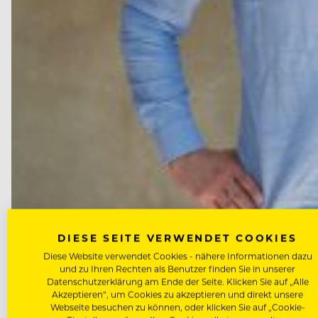
DIESE SEITE VERWENDET COOKIES
NEWS
Diese Website verwendet Cookies - nähere Informationen dazu
und zu Ihren Rechten als Benutzer finden Sie in unserer
Virtuelle Pizza-Kette expandie
Datenschutzerklärung am Ende der Seite. Klicken Sie auf „Alle
Akzeptieren“, um Cookies zu akzeptieren und direkt unsere
Webseite besuchen zu können, oder klicken Sie auf „Cookie-
Das Pizza-Start-up Milano Vice erhielt im Rahmen ein