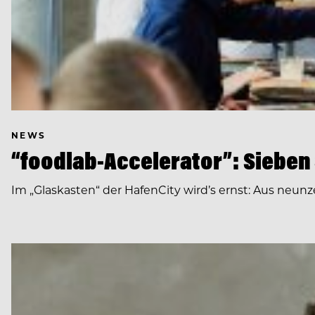
NEWS
“foodlab-Accelerator”: Sieben
Im „Glaskasten“ der HafenCity wird’s ernst: Aus neun