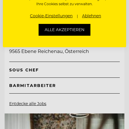
Ihre Cookies selbst zu verwalten.
Cookie-Einstellungen
Ablehnen
TOP ARBEITGEBER
Hotel Hochschober
ALLE AKZEPTIEREN
9565 Ebene Reichenau, Österreich
SOUS CHEF
BARMITARBEITER
Entdecke alle Jobs