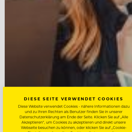
DIESE SEITE VERWENDET COOKIES
Diese Website verwendet Cookies - nähere Informationen dazu
und zu Ihren Rechten als Benutzer finden Sie in unserer
Datenschutzerklärung am Ende der Seite. Klicken Sie auf „Alle
Akzeptieren“, um Cookies zu akzeptieren und direkt unsere
Webseite besuchen zu können, oder klicken Sie auf „Cookie-