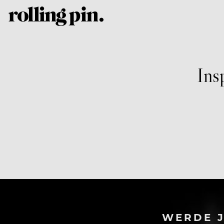
Ins
WERDE J