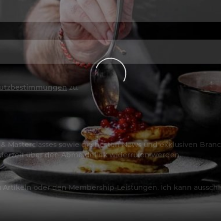
utzbestimmungen
zu.
os & Masterclasses sowie die besten News und exklusiven Branc
jederzeit über den Abmeldelink widerrufen werden.
Artikeln oder den Membership-Leistungen. Ich kann ausschließ