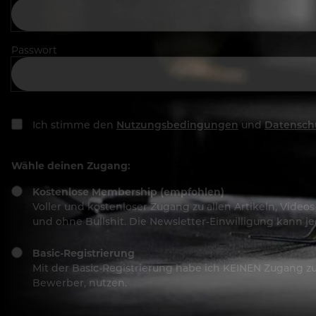
Passwort
Ich stimme den
Nutzungsbedingungen
und
Datensch
Wähle deinen Zugang:
Kostenlose Membership (empfohlen)
Voller und kostenloser Zugang zu allen Artikeln, Vide
und ohne Bullshit. Die Newsletter-Einwilligung kann 
Basic-Registrierung
Mit der Basic-Registrierung habe ich KEINEN Zugang zu 
Bewerber, nutzen.