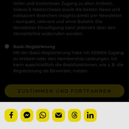
Voller und kostenloser Zugang zu allen Artikeln,
Videos & Masterclasses sowie die besten News und
exklusiven Branchen-Insights direkt per Newsletter
– kompakt, relevant und ohne Bullshit. Die
Newsletter-Einwilligung kann jederzeit über den
Abmeldelink widerrufen werden.
Basic-Registrierung
Mit der Basic-Registrierung habe ich KEINEN Zugang
zu Artikeln oder den Membership-Leistungen. Ich
kann ausschließlich die Basisfunktionen, wie z. B. die
Registrierung als Bewerber, nutzen.
ZUSTIMMEN UND FORTFAHREN