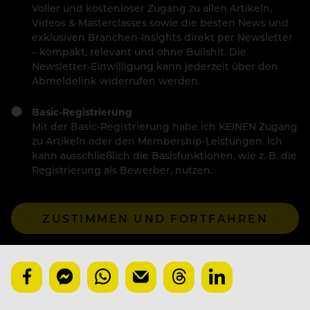
Voller und kostenloser Zugang zu allen Artikeln,
Videos & Masterclasses sowie die besten News und
exklusiven Branchen-Insights direkt per Newsletter
– kompakt, relevant und ohne Bullshit. Die
Newsletter-Einwilligung kann jederzeit über den
Abmeldelink widerrufen werden.
Basic-Registrierung
Mit der Basic-Registrierung habe ich KEINEN Zugang
zu Artikeln oder den Membership-Leistungen. Ich
kann ausschließlich die Basisfunktionen, wie z. B. die
Registrierung als Bewerber, nutzen.
ZUSTIMMEN UND FORTFAHREN