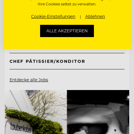
Genusshotel Sackmann
Ihre Cookies selbst zu verwalten.
Cookie-Einstellungen
Ablehnen
72270 Baiersbronn, Deutschland
ALLE AKZEPTIEREN
CHEF DE RANG
CHEF PÂTISSIER/KONDITOR
Entdecke alle Jobs