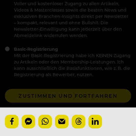
Voller und kostenloser Zugang zu allen Artikeln,
Videos & Masterclasses sowie die besten News und
exklusiven Branchen-Insights direkt per Newsletter
– kompakt, relevant und ohne Bullshit. Die
Newsletter-Einwilligung kann jederzeit über den
Abmeldelink widerrufen werden.
Basic-Registrierung
Mit der Basic-Registrierung habe ich KEINEN Zugang
zu Artikeln oder den Membership-Leistungen. Ich
kann ausschließlich die Basisfunktionen, wie z. B. die
Registrierung als Bewerber, nutzen.
ZUSTIMMEN UND FORTFAHREN