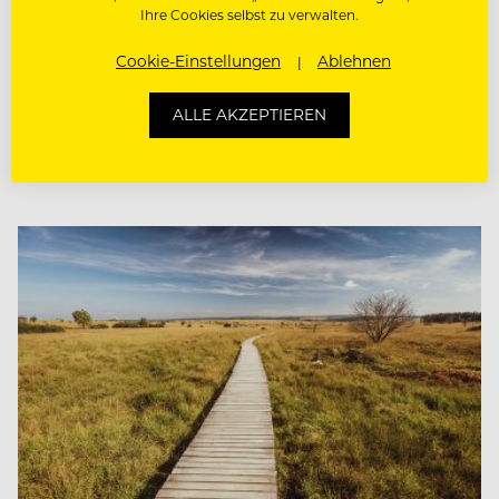
Tradition
Ihre Cookies selbst zu verwalten.
Der Ardenner Schinken ist ein belgisches
Cookie-Einstellungen
Ablehnen
nationalgut. Wie Die Familie Rohs die traditionelle
produktion des legendären SChinkens zur
ALLE AKZEPTIEREN
perfektion gebracht hat.