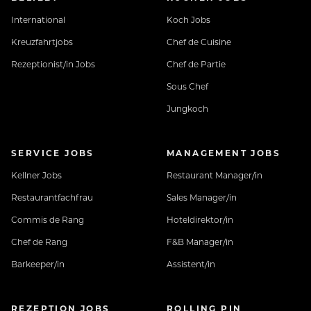
International
Koch Jobs
Kreuzfahrtjobs
Chef de Cuisine
Rezeptionist/in Jobs
Chef de Partie
Sous Chef
Jungkoch
SERVICE JOBS
MANAGEMENT JOBS
Kellner Jobs
Restaurant Manager/in
Restaurantfachfrau
Sales Manager/in
Commis de Rang
Hoteldirektor/in
Chef de Rang
F&B Manager/in
Barkeeper/in
Assistent/in
REZEPTION JOBS
ROLLING PIN