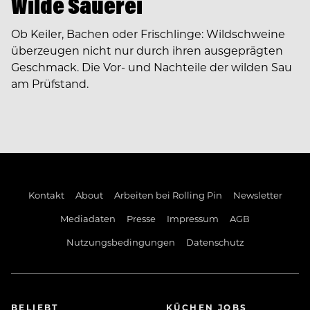
Wilde Sauerei
Ob Keiler, Bachen oder Frischlinge: Wildschweine
überzeugen nicht nur durch ihren ausgeprägten
Geschmack. Die Vor- und Nachteile der wilden Sau
am Prüfstand.
Kontakt
About
Arbeiten bei Rolling Pin
Newsletter
Mediadaten
Presse
Impressum
AGB
Nutzungsbedingungen
Datenschutz
BELIEBT
KÜCHEN JOBS