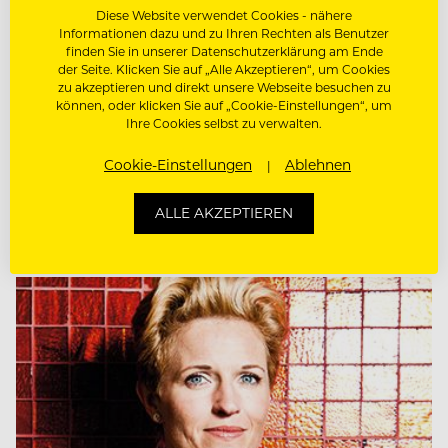
NEWS
Diese Website verwendet Cookies - nähere
Informationen dazu und zu Ihren Rechten als Benutzer
Zucker, Brot und Peitsche –
finden Sie in unserer Datenschutzerklärung am Ende
der Seite. Klicken Sie auf „Alle Akzeptieren“, um Cookies
Elisabeth Gürtler
zu akzeptieren und direkt unsere Webseite besuchen zu
können, oder klicken Sie auf „Cookie-Einstellungen“, um
Ihre Cookies selbst zu verwalten.
Die Grande Dame der Wiener Hotellerie ist
Galionsfigur des renommiertesten Hotels
Cookie-Einstellungen
Ablehnen
Österreichs und darüber hinaus Herrscherin über
ein ausgeklügeltes Imperium.
ALLE AKZEPTIEREN