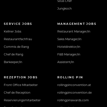
Sous Chef
Jungkoch
SERVICE JOBS
MANAGEMENT JOBS
Kellner Jobs
Restaurant Manager/in
Restaurantfachfrau
Sales Manager/in
Commis de Rang
Hoteldirektor/in
Chef de Rang
F&B Manager/in
Barkeeper/in
Assistent/in
REZEPTION JOBS
ROLLING PIN
Front Office Mitarbeiter
rollingpinconvention.at
Chef de Reception
rollingpinconvention.de
Reservierungsmitarbeiter
rollingpinawards.com