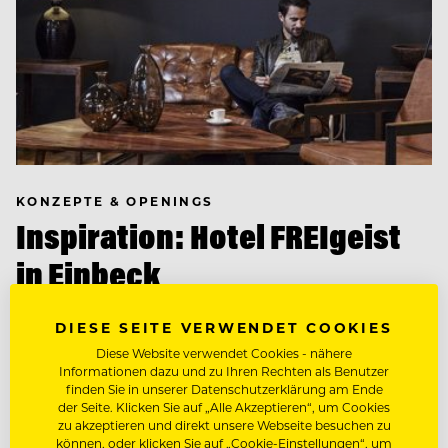
KONZEPTE & OPENINGS
Inspiration: Hotel FREIgeist
in Einbeck
Wer ungezwungene Atmosphäre ohne
DIESE SEITE VERWENDET COOKIES
Schnickschnack sucht, ist hier genau richtig.
Diese Website verwendet Cookies - nähere
Informationen dazu und zu Ihren Rechten als Benutzer
finden Sie in unserer Datenschutzerklärung am Ende
der Seite. Klicken Sie auf „Alle Akzeptieren“, um Cookies
zu akzeptieren und direkt unsere Webseite besuchen zu
können, oder klicken Sie auf „Cookie-Einstellungen“, um