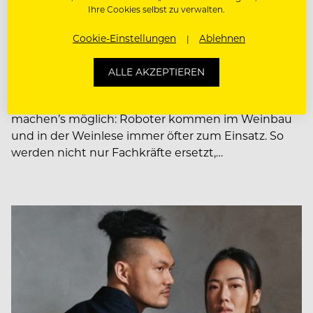
Ihre Cookies selbst zu verwalten.
Robocop auf Rebenjagd: Wie
Roboter den Weinbau
Cookie-Einstellungen
Ablehnen
revolutionieren
ALLE AKZEPTIEREN
Künstliche Intelligenz und modernste Technologie
machen’s möglich: Roboter kommen im Weinbau
und in der Weinlese immer öfter zum Einsatz. So
werden nicht nur Fachkräfte ersetzt,…