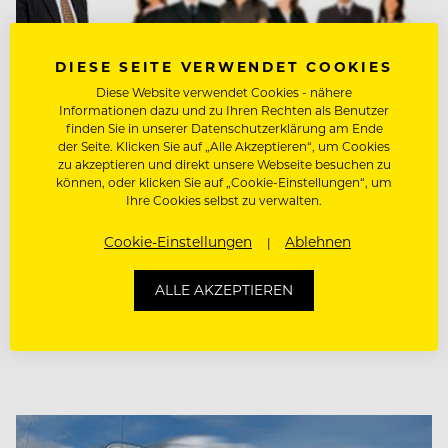
DIESE SEITE VERWENDET COOKIES
Diese Website verwendet Cookies - nähere
Informationen dazu und zu Ihren Rechten als Benutzer
finden Sie in unserer Datenschutzerklärung am Ende
der Seite. Klicken Sie auf „Alle Akzeptieren“, um Cookies
zu akzeptieren und direkt unsere Webseite besuchen zu
können, oder klicken Sie auf „Cookie-Einstellungen“, um
Ihre Cookies selbst zu verwalten.
KARRIERE- & BEWERBUNGS-TIPPS
Cookie-Einstellungen
Ablehnen
So führen Sie Ihren BOSS
ALLE AKZEPTIEREN
Drehen Sie den Spieß um: Mitarbeiterführung
einmal anders herum.