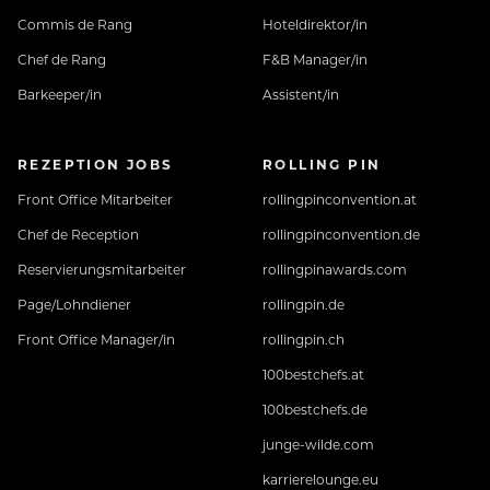
Commis de Rang
Hoteldirektor/in
Chef de Rang
F&B Manager/in
Barkeeper/in
Assistent/in
REZEPTION JOBS
ROLLING PIN
Front Office Mitarbeiter
rollingpinconvention.at
Chef de Reception
rollingpinconvention.de
Reservierungsmitarbeiter
rollingpinawards.com
Page/Lohndiener
rollingpin.de
Front Office Manager/in
rollingpin.ch
100bestchefs.at
100bestchefs.de
junge-wilde.com
karrierelounge.eu