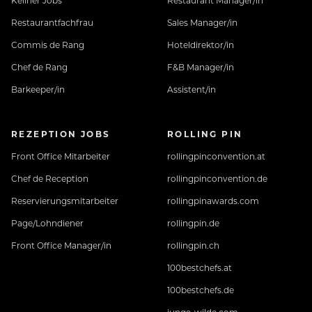
Kellner Jobs
Restaurant Manager/in
Restaurantfachfrau
Sales Manager/in
Commis de Rang
Hoteldirektor/in
Chef de Rang
F&B Manager/in
Barkeeper/in
Assistent/in
REZEPTION JOBS
ROLLING PIN
Front Office Mitarbeiter
rollingpinconvention.at
Chef de Reception
rollingpinconvention.de
Reservierungsmitarbeiter
rollingpinawards.com
Page/Lohndiener
rollingpin.de
Front Office Manager/in
rollingpin.ch
100bestchefs.at
100bestchefs.de