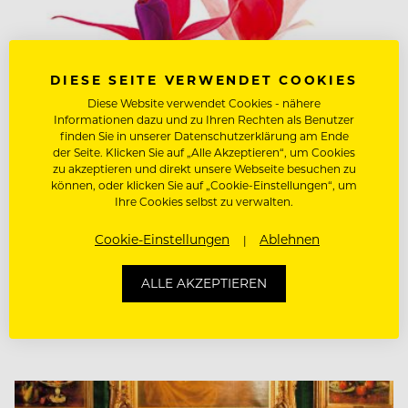
DIESE SEITE VERWENDET COOKIES
Diese Website verwendet Cookies - nähere
Informationen dazu und zu Ihren Rechten als Benutzer
finden Sie in unserer Datenschutzerklärung am Ende
der Seite. Klicken Sie auf „Alle Akzeptieren“, um Cookies
zu akzeptieren und direkt unsere Webseite besuchen zu
FOOD-KNOW-HOW
können, oder klicken Sie auf „Cookie-Einstellungen“, um
Die Blüten der Kochkunst
Ihre Cookies selbst zu verwalten.
Cookie-Einstellungen
Ablehnen
Eine Renaissance der Blüten findet derzeit Einzug
in die Topgastronomie. Was ist dran an diesem
ALLE AKZEPTIEREN
Trend? Bringen die Blumen tatsächlich einen
geschmacklichen Gewinn? Oder ist…