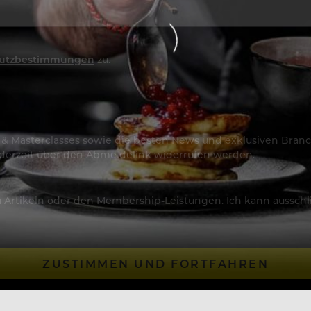
utzbestimmungen
zu.
os & Masterclasses sowie die besten News und exklusiven Branc
jederzeit über den Abmeldelink widerrufen werden.
Artikeln oder den Membership-Leistungen. Ich kann ausschließ
ZUSTIMMEN UND FORTFAHREN