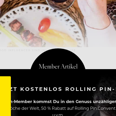
OOD INFLUENCER SIND IMMER IM EINSATZ
ETZT KOSTENLOS ROLLING PIN
ing Pin-Member kommst Du in den Genuss unzähliger 
esten Köche der Welt, 50 % Rabatt auf Rolling Pin.Conven
u.v.m.