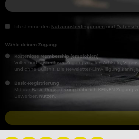
Ich stimme den
Nutzungsbedingungen
und
Datensch
Wähle deinen Zugang:
Kostenlose Membership (empfohlen)
Voller und kostenloser Zugang zu allen Artikeln, Vide
und ohne Bullshit. Die Newsletter-Einwilligung kann 
Basic-Registrierung
Mit der Basic-Registrierung habe ich KEINEN Zugang zu 
Bewerber, nutzen.