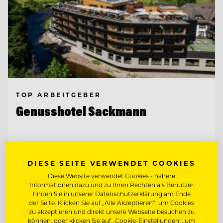
TOP ARBEITGEBER
Genusshotel Sackmann
72270 Baiersbronn, Deutschland
DIESE SEITE VERWENDET COOKIES
REZEPTIONIST/ -IN MIT BEREITSCHAFT
Diese Website verwendet Cookies - nähere
ZUR WOCHENENDARBEIT!
Informationen dazu und zu Ihren Rechten als Benutzer
finden Sie in unserer Datenschutzerklärung am Ende
der Seite. Klicken Sie auf „Alle Akzeptieren“, um Cookies
CHEF DE RANG
zu akzeptieren und direkt unsere Webseite besuchen zu
können, oder klicken Sie auf „Cookie-Einstellungen“, um