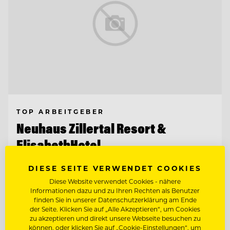
TOP ARBEITGEBER
Neuhaus Zillertal Resort &
ElisabethHotel
6290 Mayrhofen, Österreich
DIESE SEITE VERWENDET COOKIES
Diese Website verwendet Cookies - nähere
Informationen dazu und zu Ihren Rechten als Benutzer
RESTAURANTLEITUNG MIT SOMMELIER-
finden Sie in unserer Datenschutzerklärung am Ende
KENNTNISSEN
der Seite. Klicken Sie auf „Alle Akzeptieren“, um Cookies
zu akzeptieren und direkt unsere Webseite besuchen zu
HAUSDAME / GOUVERNANTE (M/W/D)
können, oder klicken Sie auf „Cookie-Einstellungen“, um