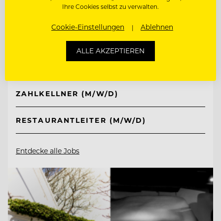
Ihre Cookies selbst zu verwalten.
TOP ARBEITGEBER
Hotel Post Ischgl
Cookie-Einstellungen
Ablehnen
ALLE AKZEPTIEREN
6561 Ischgl, Österreich
ZAHLKELLNER (M/W/D)
RESTAURANTLEITER (M/W/D)
Entdecke alle Jobs