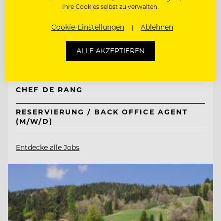
Ihre Cookies selbst zu verwalten.
TOP ARBEITGEBER
Tirol Lodge Ellmau
Cookie-Einstellungen
Ablehnen
ALLE AKZEPTIEREN
6352 Ellmau, Österreich
CHEF DE RANG
RESERVIERUNG / BACK OFFICE AGENT
(M/W/D)
Entdecke alle Jobs