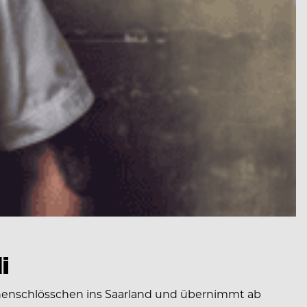
i
onenschlösschen ins Saarland und übernimmt ab