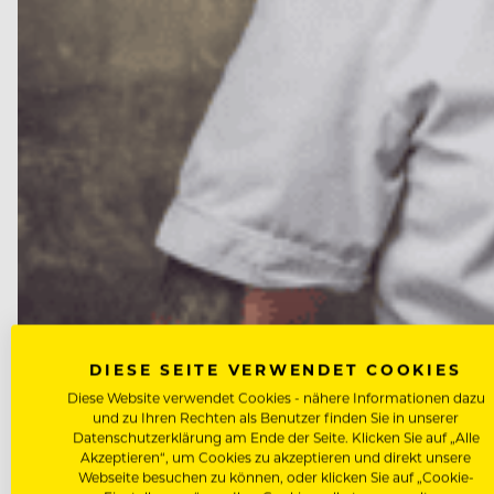
DIESE SEITE VERWENDET COOKIES
NEWS
Diese Website verwendet Cookies - nähere Informationen dazu
Marcus Langer wird neuer Küch
und zu Ihren Rechten als Benutzer finden Sie in unserer
Datenschutzerklärung am Ende der Seite. Klicken Sie auf „Alle
Akzeptieren“, um Cookies zu akzeptieren und direkt unsere
Nach dem Abschied von Peter Wirbel ist die Nachfol
Webseite besuchen zu können, oder klicken Sie auf „Cookie-