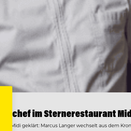
enchef im Sternerestaurant Mid
ge im Midi geklärt: Marcus Langer wechselt aus dem Kr