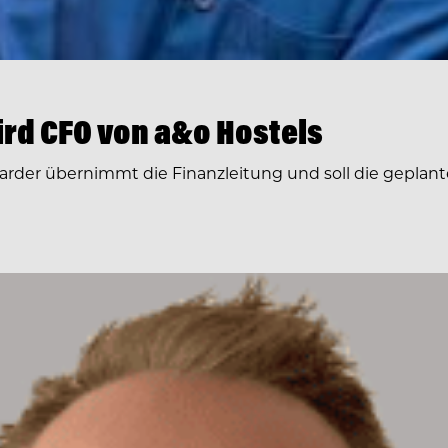
rd CFO von a&o Hostels
arder übernimmt die Finanzleitung und soll die geplante