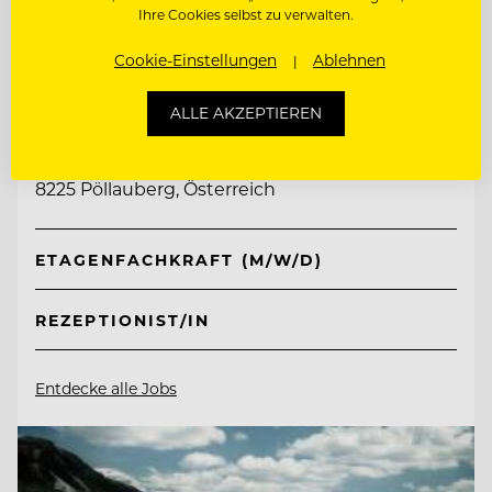
Ihre Cookies selbst zu verwalten.
Cookie-Einstellungen
Ablehnen
TOP ARBEITGEBER
Retter Bio-Natur-Resort
ALLE AKZEPTIEREN
8225 Pöllauberg, Österreich
ETAGENFACHKRAFT (M/W/D)
REZEPTIONIST/IN
Entdecke alle Jobs