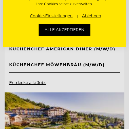
TOP ARBEITGEBER
Ihre Cookies selbst zu verwalten.
Ferien- und Freizeitpark
Cookie-Einstellungen
Ablehnen
Weissenhäuser Strand
ALLE AKZEPTIEREN
23758 Weissenhäuser Strand, Deutschland
KÜCHENCHEF AMERICAN DINER (M/W/D)
KÜCHENCHEF MÖWENBRÄU (M/W/D)
Entdecke alle Jobs