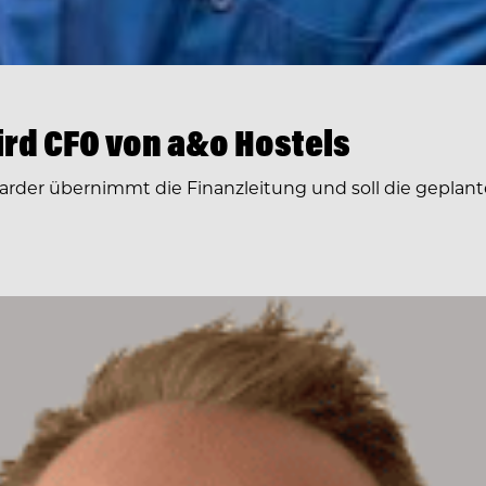
rd CFO von a&o Hostels
arder übernimmt die Finanzleitung und soll die geplante