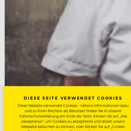
DIESE SEITE VERWENDET COOKIES
NEWS
Diese Website verwendet Cookies - nähere Informationen dazu
Marcus Langer wird neuer Küch
und zu Ihren Rechten als Benutzer finden Sie in unserer
Datenschutzerklärung am Ende der Seite. Klicken Sie auf „Alle
Akzeptieren“, um Cookies zu akzeptieren und direkt unsere
Nach dem Abschied von Peter Wirbel ist die Nachfol
Webseite besuchen zu können, oder klicken Sie auf „Cookie-