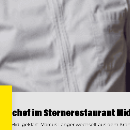
enchef im Sternerestaurant Mid
ge im Midi geklärt: Marcus Langer wechselt aus dem Kr