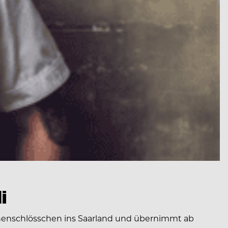
i
onenschlösschen ins Saarland und übernimmt ab