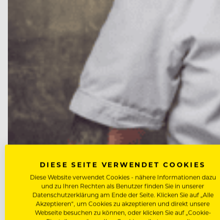
DIESE SEITE VERWENDET COOKIES
NEWS
Diese Website verwendet Cookies - nähere Informationen dazu
Marcus Langer wird neuer Küch
und zu Ihren Rechten als Benutzer finden Sie in unserer
Datenschutzerklärung am Ende der Seite. Klicken Sie auf „Alle
Akzeptieren“, um Cookies zu akzeptieren und direkt unsere
Nach dem Abschied von Peter Wirbel ist die Nachfol
Webseite besuchen zu können, oder klicken Sie auf „Cookie-