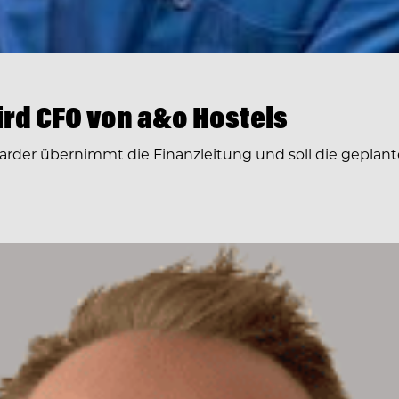
rd CFO von a&o Hostels
arder übernimmt die Finanzleitung und soll die geplante