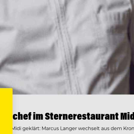
enchef im Sternerestaurant Mid
ge im Midi geklärt: Marcus Langer wechselt aus dem Kr