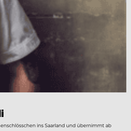
i
onenschlösschen ins Saarland und übernimmt ab