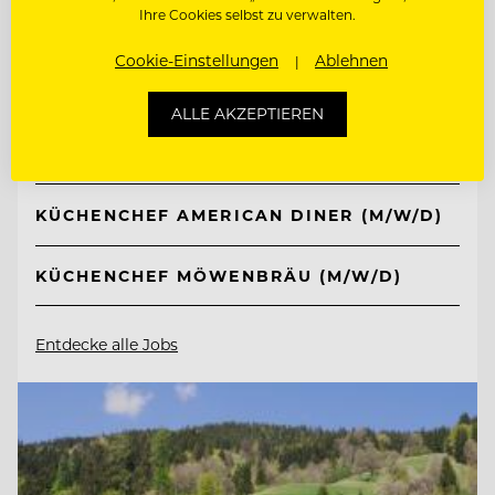
Ihre Cookies selbst zu verwalten.
TOP ARBEITGEBER
Ferien- und Freizeitpark
Cookie-Einstellungen
Ablehnen
Weissenhäuser Strand
ALLE AKZEPTIEREN
23758 Weissenhäuser Strand, Deutschland
KÜCHENCHEF AMERICAN DINER (M/W/D)
KÜCHENCHEF MÖWENBRÄU (M/W/D)
Entdecke alle Jobs