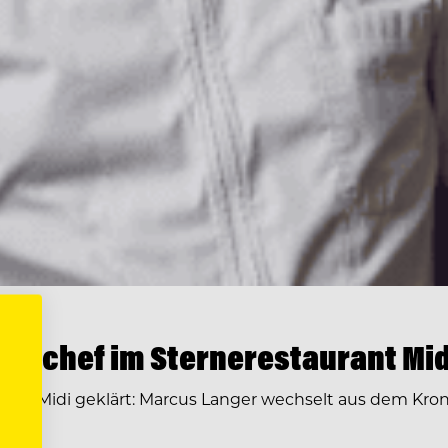
enchef im Sternerestaurant Mid
ge im Midi geklärt: Marcus Langer wechselt aus dem Kr