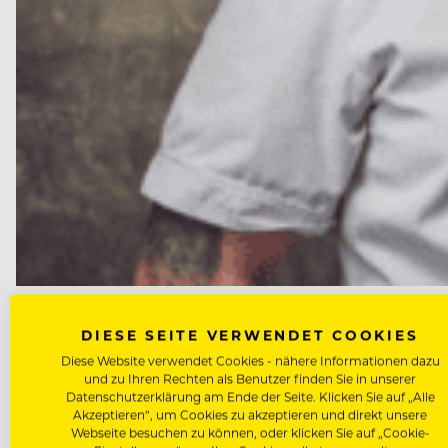
NEWS
DIESE SEITE VERWENDET COOKIES
Marcus Langer wird neuer Küch
Diese Website verwendet Cookies - nähere Informationen dazu
und zu Ihren Rechten als Benutzer finden Sie in unserer
Nach dem Abschied von Peter Wirbel ist die Nachfol
Datenschutzerklärung am Ende der Seite. Klicken Sie auf „Alle
Akzeptieren“, um Cookies zu akzeptieren und direkt unsere
September die…
Webseite besuchen zu können, oder klicken Sie auf „Cookie-