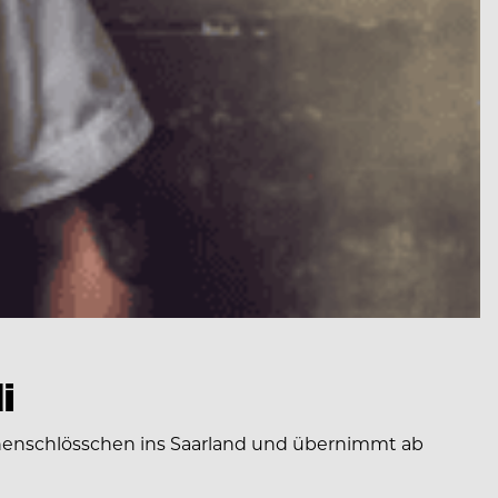
i
onenschlösschen ins Saarland und übernimmt ab