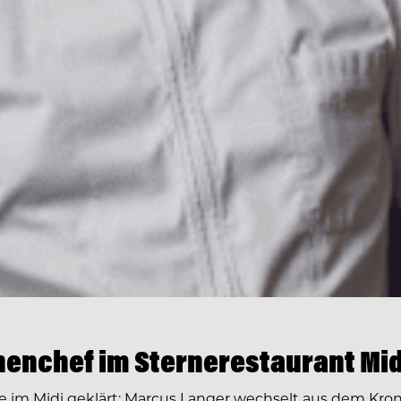
enchef im Sternerestaurant Mid
ge im Midi geklärt: Marcus Langer wechselt aus dem Kr