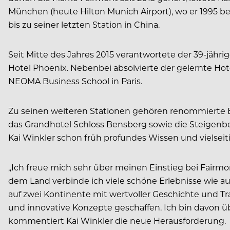
München (heute Hilton Munich Airport), wo er 1995 b
bis zu seiner letzten Station in China.
Seit Mitte des Jahres 2015 verantwortete der 39-jäh
Hotel Phoenix. Nebenbei absolvierte der gelernte Ho
NEOMA Business School in Paris.
Zu seinen weiteren Stationen gehören renommierte Be
das Grandhotel Schloss Bensberg sowie die Steigenber
Kai Winkler schon früh profundes Wissen und vielseit
„Ich freue mich sehr über meinen Einstieg bei Fairmon
dem Land verbinde ich viele schöne Erlebnisse wie auc
auf zwei Kontinente mit wertvoller Geschichte und Tr
und innovative Konzepte geschaffen. Ich bin davon üb
kommentiert Kai Winkler die neue Herausforderung.