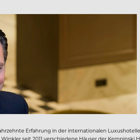
hrzehnte Erfahrung in der internationalen Luxushotelle
ai Winkler seit 2011 verschiedene Häuser der Kempinski 