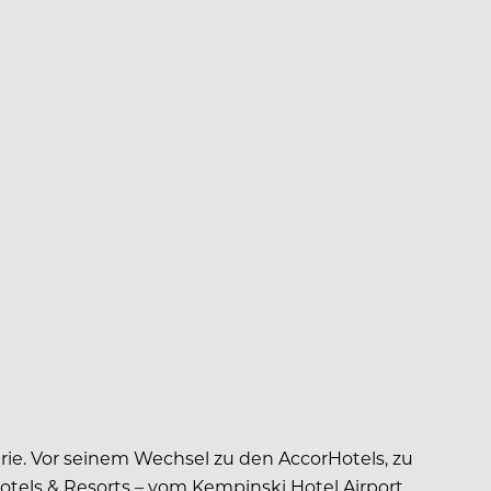
rie. Vor seinem Wechsel zu den AccorHotels, zu
Hotels & Resorts – vom Kempinski Hotel Airport