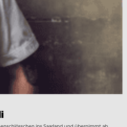
i
onenschlösschen ins Saarland und übernimmt ab