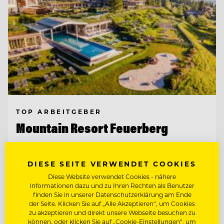
TOP ARBEITGEBER
Mountain Resort Feuerberg
9551 Bodensdorf, Ossiacher See, Österreich
DIESE SEITE VERWENDET COOKIES
Diese Website verwendet Cookies - nähere
Informationen dazu und zu Ihren Rechten als Benutzer
CHEF DE RANG - GASTGEBER IM
finden Sie in unserer Datenschutzerklärung am Ende
RESTAURANT
der Seite. Klicken Sie auf „Alle Akzeptieren“, um Cookies
zu akzeptieren und direkt unsere Webseite besuchen zu
CHEF DE PARTIE
können, oder klicken Sie auf „Cookie-Einstellungen“, um